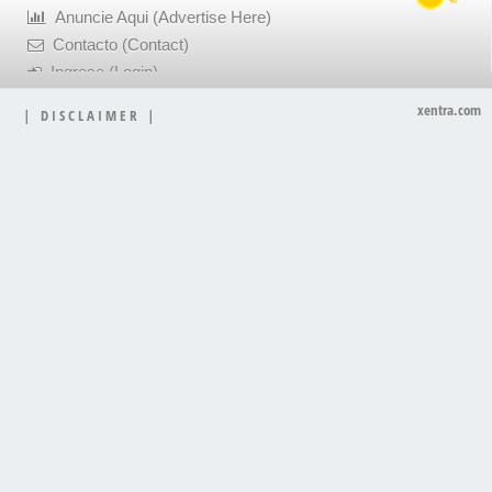
Anuncie Aqui (Advertise Here)
Contacto (Contact)
Ingrese (Login)
xentra.com
|
D I S C L A I M E R
|