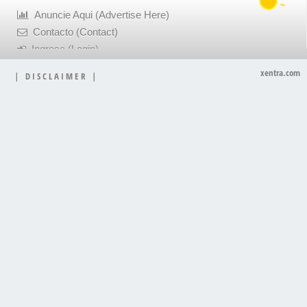
Anuncie Aqui (Advertise Here)
Contacto (Contact)
Ingrese (Login)
xentra.com
|
D I S C L A I M E R
|