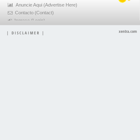
Anuncie Aqui (Advertise Here)
Contacto (Contact)
Ingrese (Login)
xentra.com
|
D I S C L A I M E R
|