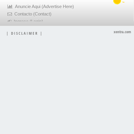
Anuncie Aqui (Advertise Here)
Contacto (Contact)
Ingrese (Login)
xentra.com
|
D I S C L A I M E R
|