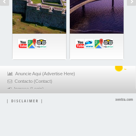
Anuncie Aqui (Advertise Here)
Contacto (Contact)
Ingrese (Login)
xentra.com
|
D I S C L A I M E R
|